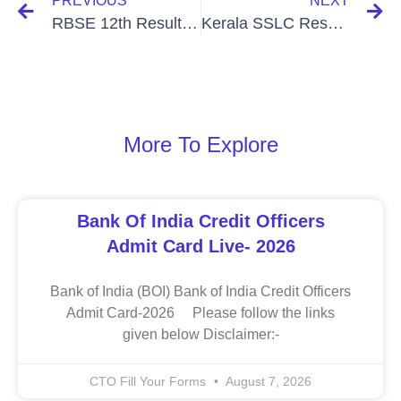
PREVIOUS
NEXT
RBSE 12th Result 2024 Science and Commerce, Download Link Marksheet of Rajasthan 12th Board Results
Kerala SSLC Result 2024 Pareeksha Bhavan 10th Result @keralaresults.nic.in
More To Explore
Bank Of India Credit Officers
Admit Card Live- 2026
Bank of India (BOI) Bank of India Credit Officers
Admit Card-2026 Please follow the links
given below Disclaimer:-
CTO Fill Your Forms
August 7, 2026