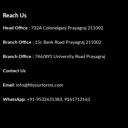
Reach Us
Head Office :
732A Colonelganj Prayagraj 211002
Branch Office :
15c Bank Road Prayagraj 211002
Branch Office :
746
/
891 University Road Prayagraj
Contact Us
Email:
info@fillyourforms.com
WhatsApp:
+91-9532631383, 9161712163