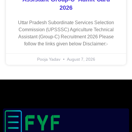
2026
Uttar Pradesh Subordinate Services Selection
Commission (UPSSSC) Agriculture Technical
Assistant (Group-C) Recruitment 2026 Please
follow the links given below Disclaimer:-
Pooja Yadav
August 7, 2026